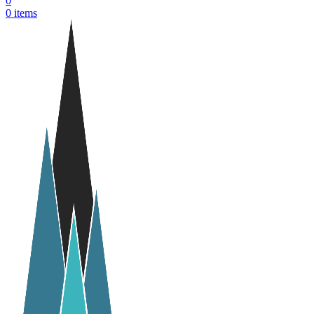
0
0
items