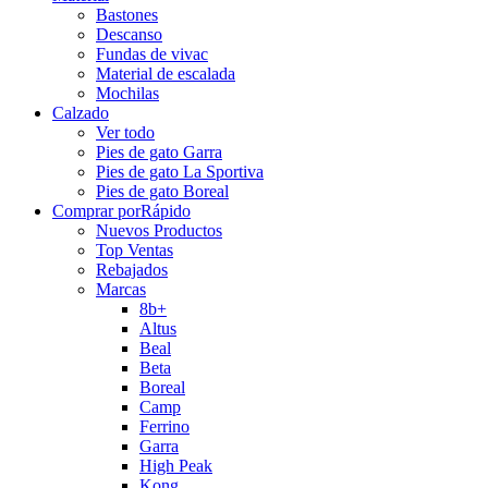
Bastones
Descanso
Fundas de vivac
Material de escalada
Mochilas
Calzado
Ver todo
Pies de gato Garra
Pies de gato La Sportiva
Pies de gato Boreal
Comprar por
Rápido
Nuevos Productos
Top Ventas
Rebajados
Marcas
8b+
Altus
Beal
Beta
Boreal
Camp
Ferrino
Garra
High Peak
Kong