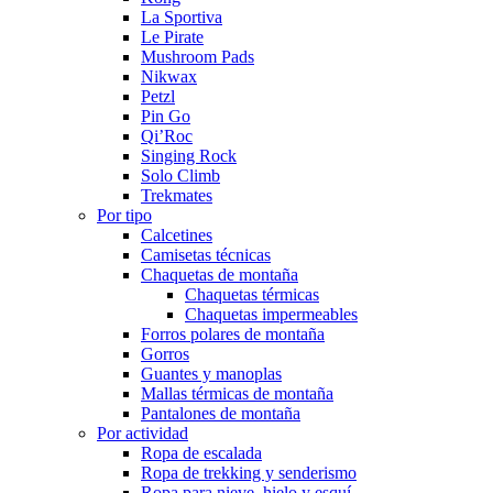
La Sportiva
Le Pirate
Mushroom Pads
Nikwax
Petzl
Pin Go
Qi’Roc
Singing Rock
Solo Climb
Trekmates
Por tipo
Calcetines
Camisetas técnicas
Chaquetas de montaña
Chaquetas térmicas
Chaquetas impermeables
Forros polares de montaña
Gorros
Guantes y manoplas
Mallas térmicas de montaña
Pantalones de montaña
Por actividad
Ropa de escalada
Ropa de trekking y senderismo
Ropa para nieve, hielo y esquí