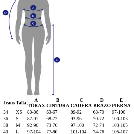
A
B
C
D
E
Jeans
Talla
TÓRAX
CINTURA
CADERA
BRAZO
PIERNA
34
XS
83-86
63-67
89-92
68-70
97-100
36
S
87-91
68-72
93-96
70-72
100-103
38
M
92-96
73-76
97-100
72-74
103-105
40
L
97-104
77-80
101-104
74-76
105-107