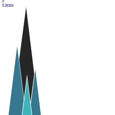
0
0
items