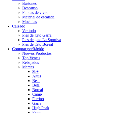
Bastones
Descanso
Fundas de vivac
Material de escalada
Mochilas
Calzado
Ver todo
Pies de gato Garra
Pies de gato La Sportiva
Pies de gato Boreal
Comprar por
Rápido
Nuevos Productos
Top Ventas
Rebajados
Marcas
8b+
Altus
Beal
Beta
Boreal
Camp
Ferrino
Garra
High Peak
Kong