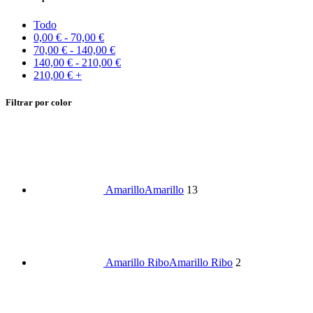
Todo
0,00
€
-
70,00
€
70,00
€
-
140,00
€
140,00
€
-
210,00
€
210,00
€
+
Filtrar por color
Amarillo
Amarillo
13
Amarillo Ribo
Amarillo Ribo
2