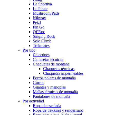
La Sportiva
Le Pirate
Mushroom Pads
Nikwax
Petzl
Pin Go
Qi’Roc
Singing Rock
Solo Climb
Trekmates
Por tipo
Calcetines
Camisetas técnicas
Chaquetas de montaña
Chaquetas térmicas
Chaquetas impermeables
Forros polares de montaña
Gorros
Guantes y manoplas
Mallas térmicas de montaña
Pantalones de montaña
Por actividad
Ropa de escalada
Ropa de trekking y senderismo
Ropa para nieve, hielo y esquí