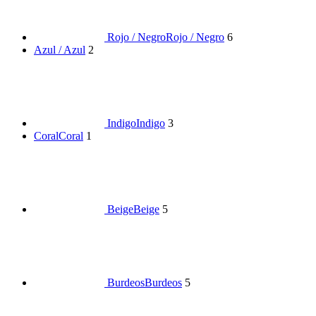
Rojo / Negro
Rojo / Negro
6
Azul / Azul
2
Indigo
Indigo
3
Coral
Coral
1
Beige
Beige
5
Burdeos
Burdeos
5