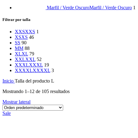
Marfil / Verde Oscuro
Marfil / Verde Oscuro
1
Filtrar por talla
XXS
XXS
1
XS
XS
46
S
S
90
M
M
88
XL
XL
79
XXL
XXL
52
XXXL
XXXL
19
XXXXL
XXXXL
3
Inicio
Talla del producto
L
Mostrando 1–12 de 105 resultados
Mostrar lateral
Sale