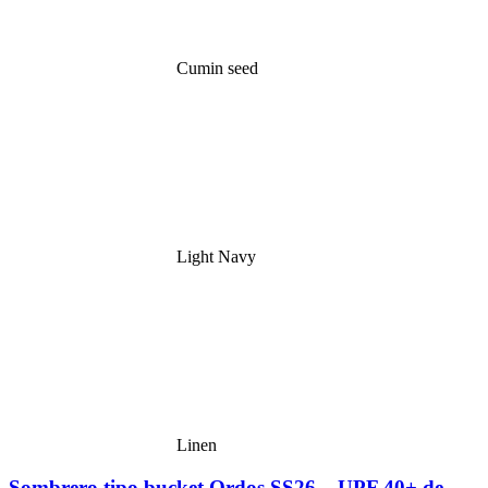
Cumin seed
Light Navy
Linen
Sombrero tipo bucket Ordos SS26 – UPF 40+ de