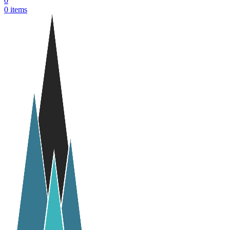
0
0
items