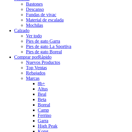
Bastones
Descanso
Fundas de vivac
Material de escalada
Mochilas
Calzado
Ver todo
Pies de gato Garra
Pies de gato La Sportiva
Pies de gato Boreal
Comprar por
Rápido
Nuevos Productos
Top Ventas
Rebajados
Marcas
8b+
Altus
Beal
Beta
Boreal
Camp
Ferrino
Garra
High Peak
Kong