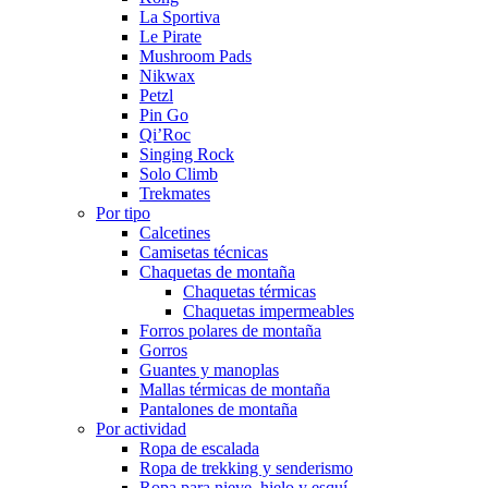
La Sportiva
Le Pirate
Mushroom Pads
Nikwax
Petzl
Pin Go
Qi’Roc
Singing Rock
Solo Climb
Trekmates
Por tipo
Calcetines
Camisetas técnicas
Chaquetas de montaña
Chaquetas térmicas
Chaquetas impermeables
Forros polares de montaña
Gorros
Guantes y manoplas
Mallas térmicas de montaña
Pantalones de montaña
Por actividad
Ropa de escalada
Ropa de trekking y senderismo
Ropa para nieve, hielo y esquí