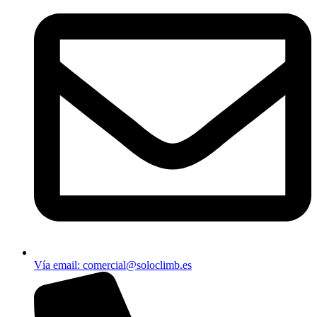
Vía email​: comercial@soloclimb.es