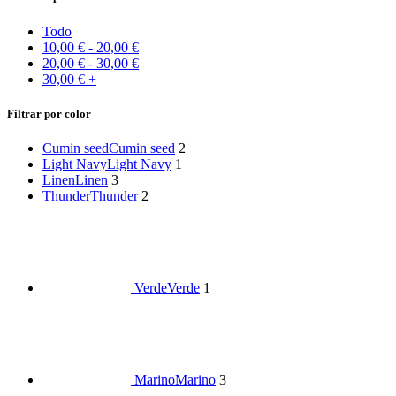
Todo
10,00
€
-
20,00
€
20,00
€
-
30,00
€
30,00
€
+
Filtrar por color
Cumin seed
Cumin seed
2
Light Navy
Light Navy
1
Linen
Linen
3
Thunder
Thunder
2
Verde
Verde
1
Marino
Marino
3