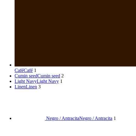
Café
Café
1
Cumin seed
Cumin seed
2
Light Navy
Light Navy
1
Linen
Linen
3
Negro / Antracita
Negro / Antracita
1