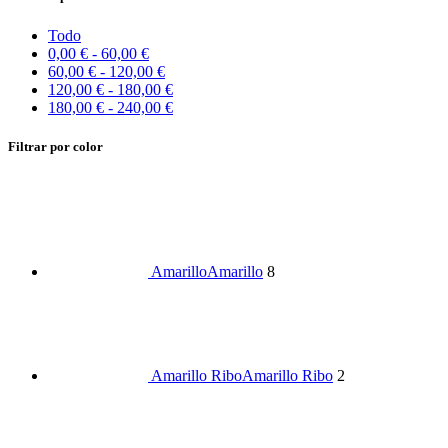
Todo
0,00
€
-
60,00
€
60,00
€
-
120,00
€
120,00
€
-
180,00
€
180,00
€
-
240,00
€
Filtrar por color
Amarillo
Amarillo
8
Amarillo Ribo
Amarillo Ribo
2