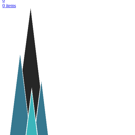
0
0
items