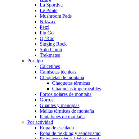
La Sportiva
Le Pirate
Mushroom Pads
Nikwax
Petzl
Pin Go
Qi’Roc
Singing Rock
Solo Climb
Trekmates
Por tipo
Calcetines
Camisetas técnicas
Chaquetas de montaña
Chaquetas térmicas
Chaquetas impermeables
Forros polares de montaña
Gorros
Guantes y manoplas
Mallas térmicas de montaña
Pantalones de montaña
Por actividad
Ropa de escalada
Ropa de trekking y senderismo
Ropa para nieve, hielo y esquí