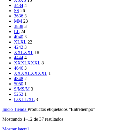
XS
XS
15
34
34
4
S
S
26
36
36
3
M
M
23
38
38
3
L
L
24
40
40
3
XL
XL
22
42
42
3
XXL
XXL
18
44
44
4
XXXL
XXXL
8
46
46
3
XXXXL
XXXXL
1
48
48
2
50
50
1
S/M
S/M
3
52
52
1
L/XL
L/XL
3
Inicio
Tienda
Productos etiquetados “Entretiempo”
Mostrando 1–12 de 37 resultados
Mostrar lateral