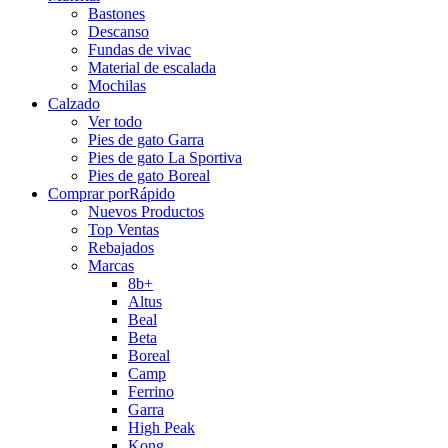
Bastones
Descanso
Fundas de vivac
Material de escalada
Mochilas
Calzado
Ver todo
Pies de gato Garra
Pies de gato La Sportiva
Pies de gato Boreal
Comprar por
Rápido
Nuevos Productos
Top Ventas
Rebajados
Marcas
8b+
Altus
Beal
Beta
Boreal
Camp
Ferrino
Garra
High Peak
Kong