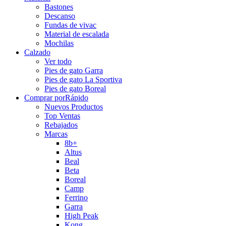
Bastones
Descanso
Fundas de vivac
Material de escalada
Mochilas
Calzado
Ver todo
Pies de gato Garra
Pies de gato La Sportiva
Pies de gato Boreal
Comprar por
Rápido
Nuevos Productos
Top Ventas
Rebajados
Marcas
8b+
Altus
Beal
Beta
Boreal
Camp
Ferrino
Garra
High Peak
Kong