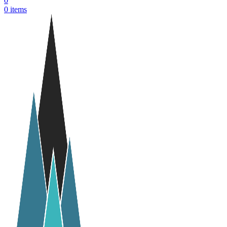
0
0
items