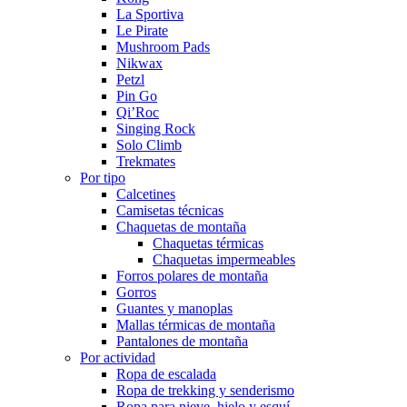
La Sportiva
Le Pirate
Mushroom Pads
Nikwax
Petzl
Pin Go
Qi’Roc
Singing Rock
Solo Climb
Trekmates
Por tipo
Calcetines
Camisetas técnicas
Chaquetas de montaña
Chaquetas térmicas
Chaquetas impermeables
Forros polares de montaña
Gorros
Guantes y manoplas
Mallas térmicas de montaña
Pantalones de montaña
Por actividad
Ropa de escalada
Ropa de trekking y senderismo
Ropa para nieve, hielo y esquí