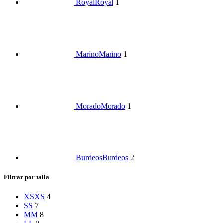
Royal
Royal
1
Marino
Marino
1
Morado
Morado
1
Burdeos
Burdeos
2
Filtrar por talla
XS
XS
4
S
S
7
M
M
8