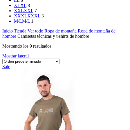
L
L
8
XL
XL
8
XXL
XXL
7
XXXL
XXXL
3
M/L
M/L
1
Inicio
Tienda
Ver todo
Ropa de montaña
Ropa de montaña de
hombre
Camisetas técnicas y t-shirts de hombre
Mostrando los 9 resultados
Mostrar lateral
Sale