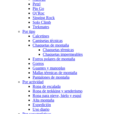
Petzl
Pin Go
Qi’Roc
Singing Rock
Solo Climb
Trekmates
Por tipo
Calcetines
Camisetas técnicas
Chaquetas de montaña
Chaquetas térmicas
Chaquetas impermeables
Forros polares de montaña
Gorros
Guantes y manoplas
Mallas térmicas de montaña
Pantalones de montaña
Por actividad
Ropa de escalada
Ropa de trekking y senderismo
Ropa para nieve, hielo y esquí
Alta montaña
Expedición
Uso diario
Por características