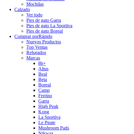
Mochilas
Calzado
Ver todo
Pies de gato Garra
Pies de gato La Sportiva
Pies de gato Boreal
Comprar por
Rápido
Nuevos Productos
Top Ventas
Rebajados
Marcas
8b+
Altus
Beal
Beta
Boreal
Camp
Ferrino
Garra
High Peak
Kong
La Sportiva
Le Pirate
Mushroom Pads
Nikwax