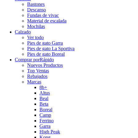
Bastones
Descanso
Fundas de vivac
Material de escalada
Mochilas
Calzado
Ver todo
Pies de gato Garra
Pies de gato La Sportiva
Pies de gato Boreal
Comprar por
Rápido
Nuevos Productos
Top Ventas
Rebajados
Marcas
8b+
Altus
Beal
Beta
Boreal
Camp
Ferrino
Garra
High Peak
Kong