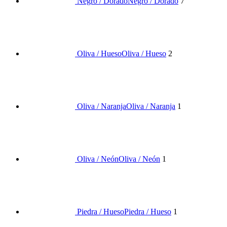
Negro / Dorado
Negro / Dorado
7
Oliva / Hueso
Oliva / Hueso
2
Oliva / Naranja
Oliva / Naranja
1
Oliva / Neón
Oliva / Neón
1
Piedra / Hueso
Piedra / Hueso
1