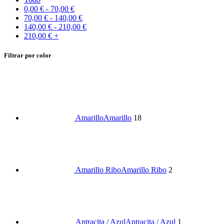
0,00
€
-
70,00
€
70,00
€
-
140,00
€
140,00
€
-
210,00
€
210,00
€
+
Filtrar por color
Amarillo
Amarillo
18
Amarillo Ribo
Amarillo Ribo
2
Antracita / Azul
Antracita / Azul
1