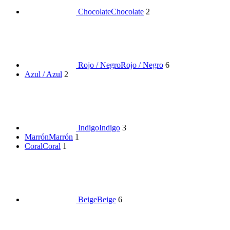
Chocolate
Chocolate
2
Rojo / Negro
Rojo / Negro
6
Azul / Azul
2
Indigo
Indigo
3
Marrón
Marrón
1
Coral
Coral
1
Beige
Beige
6