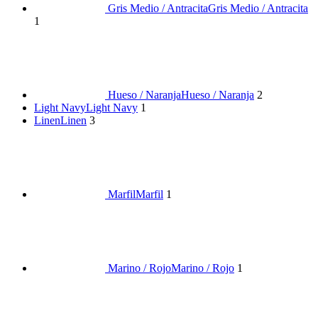
Gris Medio / Antracita
Gris Medio / Antracita
1
Hueso / Naranja
Hueso / Naranja
2
Light Navy
Light Navy
1
Linen
Linen
3
Marfil
Marfil
1
Marino / Rojo
Marino / Rojo
1