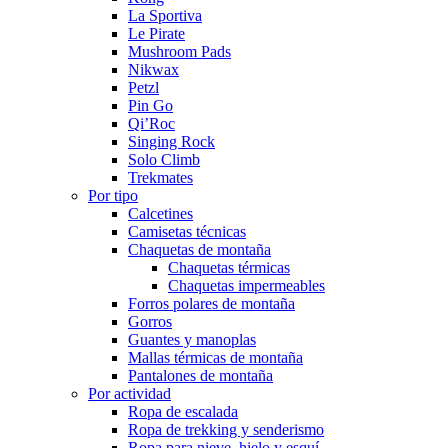
La Sportiva
Le Pirate
Mushroom Pads
Nikwax
Petzl
Pin Go
Qi’Roc
Singing Rock
Solo Climb
Trekmates
Por tipo
Calcetines
Camisetas técnicas
Chaquetas de montaña
Chaquetas térmicas
Chaquetas impermeables
Forros polares de montaña
Gorros
Guantes y manoplas
Mallas térmicas de montaña
Pantalones de montaña
Por actividad
Ropa de escalada
Ropa de trekking y senderismo
Ropa para nieve, hielo y esquí