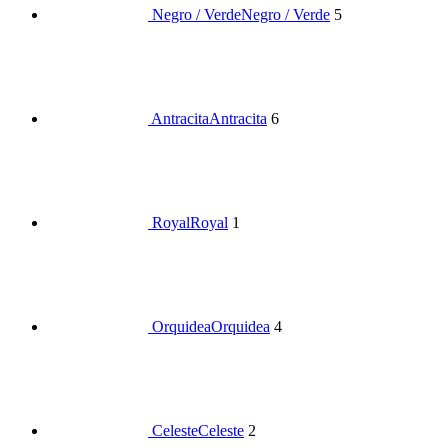
Negro / Verde
Negro / Verde
5
Antracita
Antracita
6
Royal
Royal
1
Orquidea
Orquidea
4
Celeste
Celeste
2