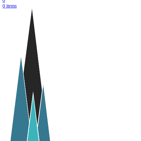
0
0
items