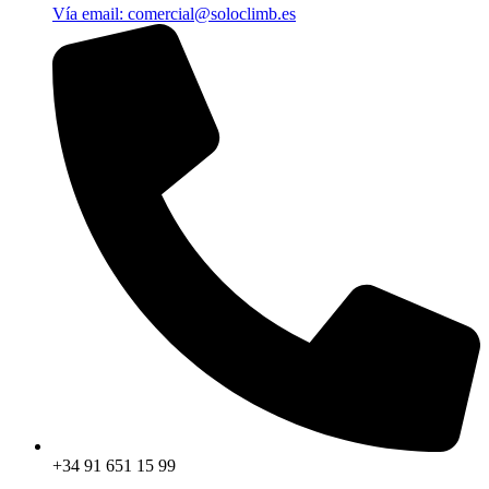
Vía email​: comercial@soloclimb.es
+34 91 651 15 99​​