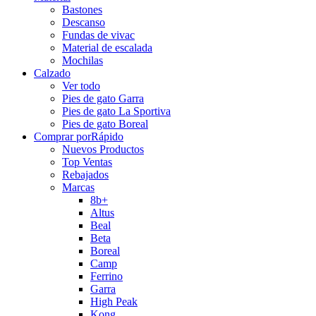
Bastones
Descanso
Fundas de vivac
Material de escalada
Mochilas
Calzado
Ver todo
Pies de gato Garra
Pies de gato La Sportiva
Pies de gato Boreal
Comprar por
Rápido
Nuevos Productos
Top Ventas
Rebajados
Marcas
8b+
Altus
Beal
Beta
Boreal
Camp
Ferrino
Garra
High Peak
Kong