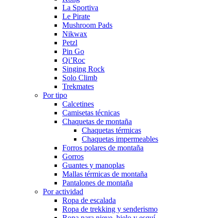
La Sportiva
Le Pirate
Mushroom Pads
Nikwax
Petzl
Pin Go
Qi’Roc
Singing Rock
Solo Climb
Trekmates
Por tipo
Calcetines
Camisetas técnicas
Chaquetas de montaña
Chaquetas térmicas
Chaquetas impermeables
Forros polares de montaña
Gorros
Guantes y manoplas
Mallas térmicas de montaña
Pantalones de montaña
Por actividad
Ropa de escalada
Ropa de trekking y senderismo
Ropa para nieve, hielo y esquí