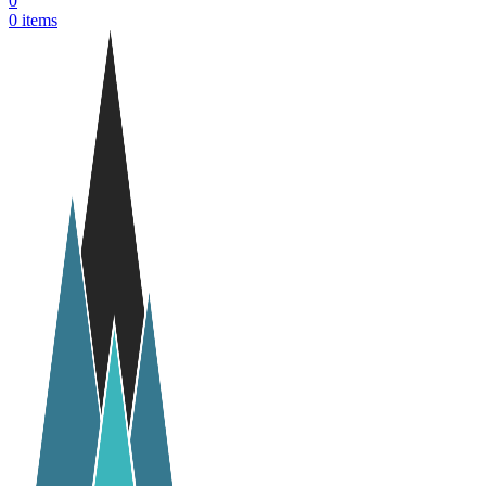
0
0
items