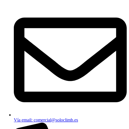
Vía email​: comercial@soloclimb.es