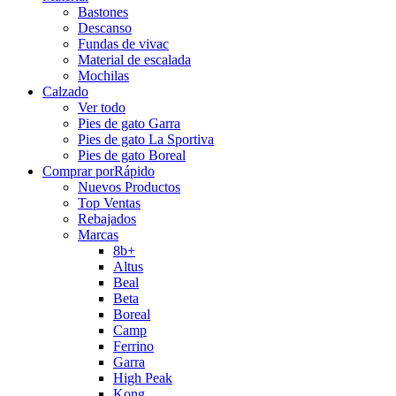
Bastones
Descanso
Fundas de vivac
Material de escalada
Mochilas
Calzado
Ver todo
Pies de gato Garra
Pies de gato La Sportiva
Pies de gato Boreal
Comprar por
Rápido
Nuevos Productos
Top Ventas
Rebajados
Marcas
8b+
Altus
Beal
Beta
Boreal
Camp
Ferrino
Garra
High Peak
Kong