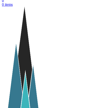
0
0
items