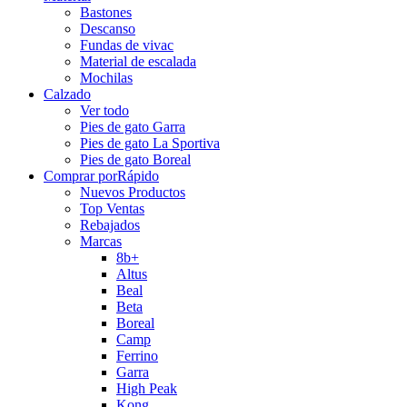
Bastones
Descanso
Fundas de vivac
Material de escalada
Mochilas
Calzado
Ver todo
Pies de gato Garra
Pies de gato La Sportiva
Pies de gato Boreal
Comprar por
Rápido
Nuevos Productos
Top Ventas
Rebajados
Marcas
8b+
Altus
Beal
Beta
Boreal
Camp
Ferrino
Garra
High Peak
Kong