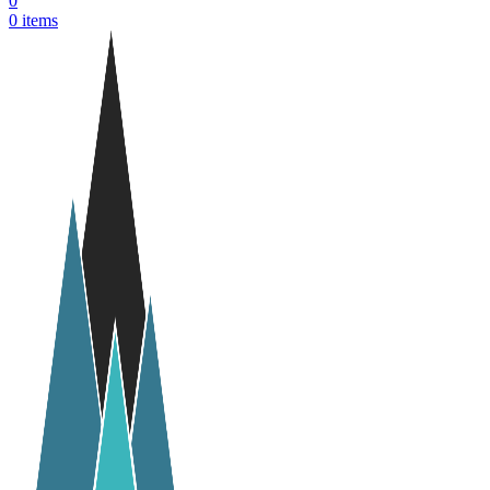
0
0
items