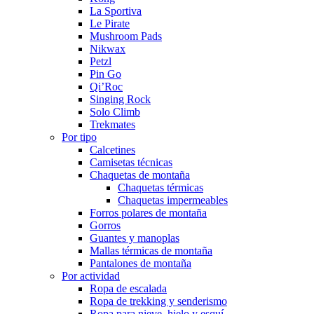
La Sportiva
Le Pirate
Mushroom Pads
Nikwax
Petzl
Pin Go
Qi’Roc
Singing Rock
Solo Climb
Trekmates
Por tipo
Calcetines
Camisetas técnicas
Chaquetas de montaña
Chaquetas térmicas
Chaquetas impermeables
Forros polares de montaña
Gorros
Guantes y manoplas
Mallas térmicas de montaña
Pantalones de montaña
Por actividad
Ropa de escalada
Ropa de trekking y senderismo
Ropa para nieve, hielo y esquí