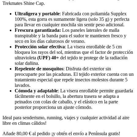
Trekmates Shine Cap.
Ultraligera y portable
: Fabricada con poliamida Supplex
100%, esta gorra es sumamente ligera (solo 35 g) y perfecta
para llevar en cualquier mochila sin sentir peso adicional.
Frescura garantizada:
Los paneles laterales de malla
transpirable y la banda para el sudor te mantienen fresco y
seco en los días calurosos de verano.
Protección solar efectiva
: La visera enrollable de 5 cm
bloquea los rayos del sol, mientras que el factor de protección
ultravioleta
(UPF) 40+
del tejido te protege de la radiación
solar dañina.
Repelente de mosquitos
: Disfruta del exterior sin
preocuparte por las picaduras. El tejido exterior cuenta con un
tratamiento especial que repele insectos molestos durante 5
lavados.
Cómoda y adaptable
: La visera enrollable permite guardarla
fácilmente en el bolsillo, la abertura trasera se adapta a
peinados con colas de caballo, y el elástico en la parte
posterior proporciona un ajuste cómodo.
Ideal para senderismo, running, viajes y cualquier actividad al aire
libre en climas cálidos!
Añade
80,00
€
al pedido ¡y obtén el envío a Península gratis!