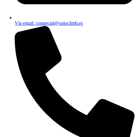
Vía email​: comercial@soloclimb.es