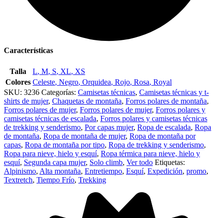
Características
Talla
L
,
M
,
S
,
XL
,
XS
Colores
Celeste
,
Negro
,
Orquidea
,
Rojo
,
Rosa
,
Royal
SKU:
3236
Categorías:
Camisetas técnicas
,
Camisetas técnicas y t-
shirts de mujer
,
Chaquetas de montaña
,
Forros polares de montaña
,
Forros polares de mujer
,
Forros polares de mujer
,
Forros polares y
camisetas técnicas de escalada
,
Forros polares y camisetas técnicas
de trekking y senderismo
,
Por capas mujer
,
Ropa de escalada
,
Ropa
de montaña
,
Ropa de montaña de mujer
,
Ropa de montaña por
capas
,
Ropa de montaña por tipo
,
Ropa de trekking y senderismo
,
Ropa para nieve, hielo y esquí
,
Ropa térmica para nieve, hielo y
esquí
,
Segunda capa mujer
,
Solo climb
,
Ver todo
Etiquetas:
Alpinismo
,
Alta montaña
,
Entretiempo
,
Esquí
,
Expedición
,
promo
,
Textretch
,
Tiempo Frío
,
Trekking