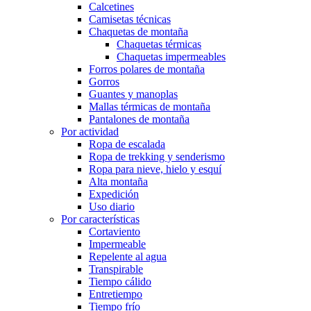
Calcetines
Camisetas técnicas
Chaquetas de montaña
Chaquetas térmicas
Chaquetas impermeables
Forros polares de montaña
Gorros
Guantes y manoplas
Mallas térmicas de montaña
Pantalones de montaña
Por actividad
Ropa de escalada
Ropa de trekking y senderismo
Ropa para nieve, hielo y esquí
Alta montaña
Expedición
Uso diario
Por características
Cortaviento
Impermeable
Repelente al agua
Transpirable
Tiempo cálido
Entretiempo
Tiempo frío