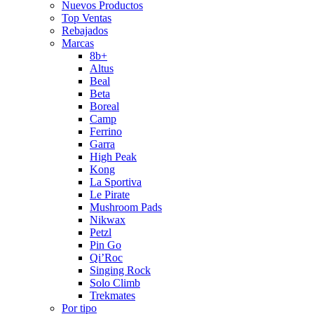
Nuevos Productos
Top Ventas
Rebajados
Marcas
8b+
Altus
Beal
Beta
Boreal
Camp
Ferrino
Garra
High Peak
Kong
La Sportiva
Le Pirate
Mushroom Pads
Nikwax
Petzl
Pin Go
Qi’Roc
Singing Rock
Solo Climb
Trekmates
Por tipo