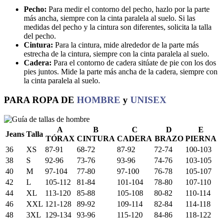
Pecho:
Para medir el contorno del pecho, hazlo por la parte
más ancha, siempre con la cinta paralela al suelo. Si las
medidas del pecho y la cintura son diferentes, solicita la talla
del pecho.
Cintura:
Para la cintura, mide alrededor de la parte más
estrecha de la cintura, siempre con la cinta paralela al suelo.
Cadera:
Para el contorno de cadera sitúate de pie con los dos
pies juntos. Mide la parte más ancha de la cadera, siempre con
la cinta paralela al suelo.
PARA ROPA DE
HOMBRE
y
UNISEX
A
B
C
D
E
Jeans
Talla
TÓRAX
CINTURA
CADERA
BRAZO
PIERNA
36
XS
87-91
68-72
87-92
72-74
100-103
38
S
92-96
73-76
93-96
74-76
103-105
40
M
97-104
77-80
97-100
76-78
105-107
42
L
105-112
81-84
101-104
78-80
107-110
44
XL
113-120
85-88
105-108
80-82
110-114
46
XXL
121-128
89-92
109-114
82-84
114-118
48
3XL
129-134
93-96
115-120
84-86
118-122