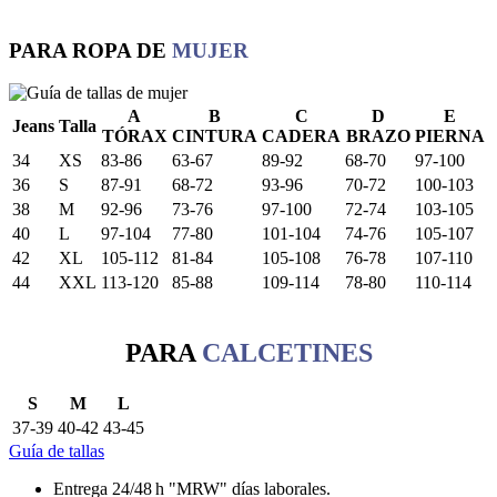
PARA ROPA DE
MUJER
A
B
C
D
E
Jeans
Talla
TÓRAX
CINTURA
CADERA
BRAZO
PIERNA
34
XS
83-86
63-67
89-92
68-70
97-100
36
S
87-91
68-72
93-96
70-72
100-103
38
M
92-96
73-76
97-100
72-74
103-105
40
L
97-104
77-80
101-104
74-76
105-107
42
XL
105-112
81-84
105-108
76-78
107-110
44
XXL
113-120
85-88
109-114
78-80
110-114
PARA
CALCETINES
S
M
L
37-39
40-42
43-45
Guía de tallas
Entrega 24/48 h "MRW" días laborales.