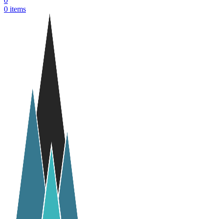
0
0
items