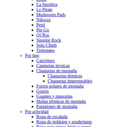
La Sportiva
Le Pirate
Mushroom Pads
Nikwax
Petzl
Pin Go
Qi’Roc
Singing Rock
Solo Climb
Trekmates
Por tipo
Calcetines
Camisetas técnicas
Chaquetas de montaña
Chaquetas térmicas
Chaquetas impermeables
Forros polares de montaña
Gorros
Guantes y manoplas
Mallas térmicas de montaña
Pantalones de montaña
Por actividad
Ropa de escalada
Ropa de trekking y senderismo
Ropa para nieve, hielo y esquí