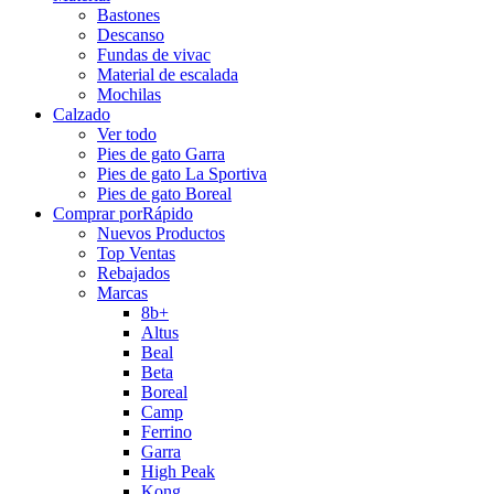
Bastones
Descanso
Fundas de vivac
Material de escalada
Mochilas
Calzado
Ver todo
Pies de gato Garra
Pies de gato La Sportiva
Pies de gato Boreal
Comprar por
Rápido
Nuevos Productos
Top Ventas
Rebajados
Marcas
8b+
Altus
Beal
Beta
Boreal
Camp
Ferrino
Garra
High Peak
Kong