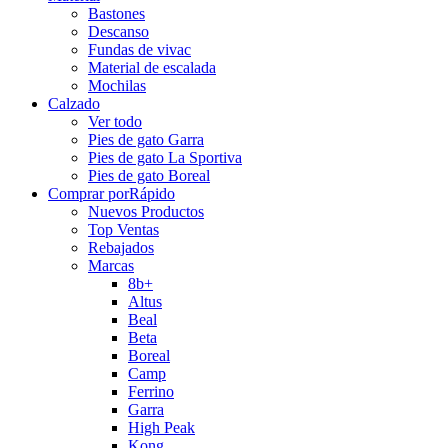
Bastones
Descanso
Fundas de vivac
Material de escalada
Mochilas
Calzado
Ver todo
Pies de gato Garra
Pies de gato La Sportiva
Pies de gato Boreal
Comprar por
Rápido
Nuevos Productos
Top Ventas
Rebajados
Marcas
8b+
Altus
Beal
Beta
Boreal
Camp
Ferrino
Garra
High Peak
Kong