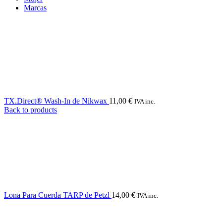
Marcas
TX.Direct® Wash-In de Nikwax
11,00
€
IVA inc.
Back to products
Lona Para Cuerda TARP de Petzl
14,00
€
IVA inc.