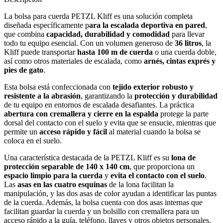
La bolsa para cuerda PETZL Kliff es una solución completa
diseñada específicamente p
ara la escalada deportiva en pared
,
que combina
capacidad, durabilidad y comodidad
para llevar
todo tu equipo esencial. Con un volumen generoso de
36 litros
, la
Kliff puede transportar
hasta 100 m de cuerda
o una cuerda doble,
así como otros materiales de escalada, como
arnés, cintas exprés y
pies de gato
.
Esta bolsa está confeccionada con
tejido exterior robusto y
resistente a la abrasión
, garantizando la
protección y durabilidad
de tu equipo en entornos de escalada desafiantes. La práctica
abertura con
cremallera y cierre en la espalda
protege la parte
dorsal del contacto con el suelo y evita que se ensucie, mientras que
permite un
acceso rápido y fácil
al material cuando la bolsa se
coloca en el suelo.
Una característica destacada de la PETZL Kliff es su
lona de
protección separable de 140 x 140 cm
, que proporciona un
espacio limpio para la cuerda
y
evita el contacto con el suelo
.
Las
asas en las cuatro esquinas
de la lona facilitan la
manipulación, y las dos asas de color ayudan a identificar las puntas
de la cuerda. Además, la bolsa cuenta con dos asas internas que
facilitan guardar la cuerda y un bolsillo con cremallera para un
acceso rápido a la guía, teléfono, llaves y otros objetos personales.