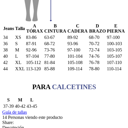
A
B
C
D
E
Jeans
Talla
TÓRAX
CINTURA
CADERA
BRAZO
PIERNA
34
XS
83-86
63-67
89-92
68-70
97-100
36
S
87-91
68-72
93-96
70-72
100-103
38
M
92-96
73-76
97-100
72-74
103-105
40
L
97-104
77-80
101-104
74-76
105-107
42
XL
105-112
81-84
105-108
76-78
107-110
44
XXL
113-120
85-88
109-114
78-80
110-114
PARA
CALCETINES
S
M
L
37-39
40-42
43-45
Guía de tallas
14
Personas viendo este producto
Share:
Descripción