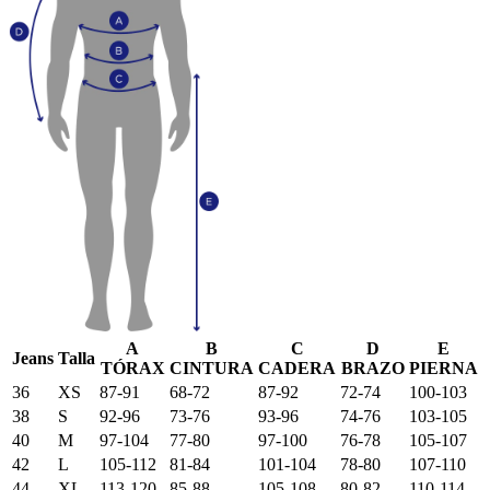
A
B
C
D
E
Jeans
Talla
TÓRAX
CINTURA
CADERA
BRAZO
PIERNA
36
XS
87-91
68-72
87-92
72-74
100-103
38
S
92-96
73-76
93-96
74-76
103-105
40
M
97-104
77-80
97-100
76-78
105-107
42
L
105-112
81-84
101-104
78-80
107-110
44
XL
113-120
85-88
105-108
80-82
110-114