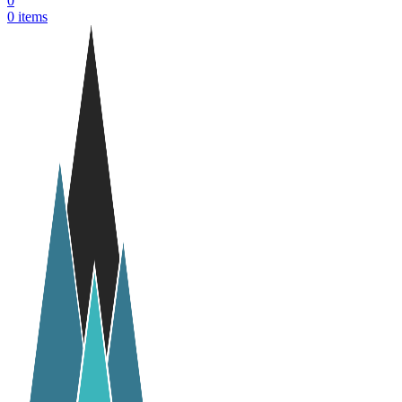
0
0
items