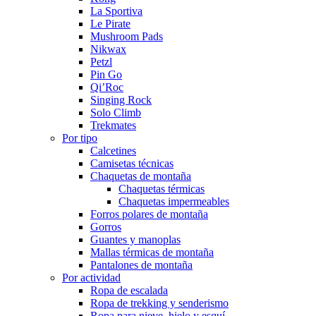
La Sportiva
Le Pirate
Mushroom Pads
Nikwax
Petzl
Pin Go
Qi’Roc
Singing Rock
Solo Climb
Trekmates
Por tipo
Calcetines
Camisetas técnicas
Chaquetas de montaña
Chaquetas térmicas
Chaquetas impermeables
Forros polares de montaña
Gorros
Guantes y manoplas
Mallas térmicas de montaña
Pantalones de montaña
Por actividad
Ropa de escalada
Ropa de trekking y senderismo
Ropa para nieve, hielo y esquí