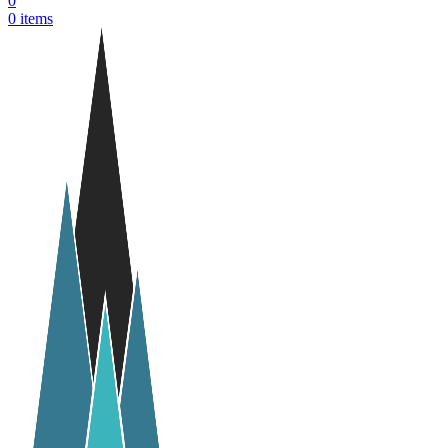
0
0
items