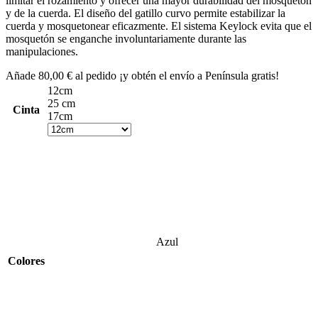
limitar el rozamiento y ofrecer una mayor durabilidad del mosquetón
y de la cuerda. El diseño del gatillo curvo permite estabilizar la
cuerda y mosquetonear eficazmente. El sistema Keylock evita que el
mosquetón se enganche involuntariamente durante las
manipulaciones.
Añade
80,00
€
al pedido ¡y obtén el envío a Península gratis!
12cm
25 cm
Cinta
17cm
Azul
Colores