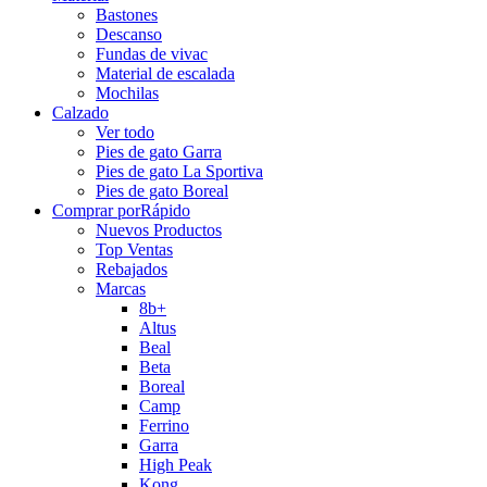
Bastones
Descanso
Fundas de vivac
Material de escalada
Mochilas
Calzado
Ver todo
Pies de gato Garra
Pies de gato La Sportiva
Pies de gato Boreal
Comprar por
Rápido
Nuevos Productos
Top Ventas
Rebajados
Marcas
8b+
Altus
Beal
Beta
Boreal
Camp
Ferrino
Garra
High Peak
Kong