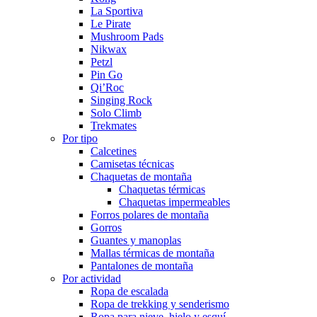
La Sportiva
Le Pirate
Mushroom Pads
Nikwax
Petzl
Pin Go
Qi’Roc
Singing Rock
Solo Climb
Trekmates
Por tipo
Calcetines
Camisetas técnicas
Chaquetas de montaña
Chaquetas térmicas
Chaquetas impermeables
Forros polares de montaña
Gorros
Guantes y manoplas
Mallas térmicas de montaña
Pantalones de montaña
Por actividad
Ropa de escalada
Ropa de trekking y senderismo
Ropa para nieve, hielo y esquí