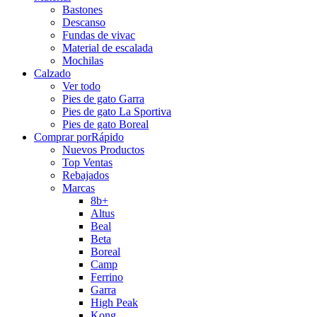
Bastones
Descanso
Fundas de vivac
Material de escalada
Mochilas
Calzado
Ver todo
Pies de gato Garra
Pies de gato La Sportiva
Pies de gato Boreal
Comprar por
Rápido
Nuevos Productos
Top Ventas
Rebajados
Marcas
8b+
Altus
Beal
Beta
Boreal
Camp
Ferrino
Garra
High Peak
Kong