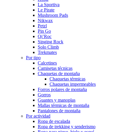
La Sportiva
Le Pirate
Mushroom Pads
Nikwax
Petzl
Pin Go
Qi’Roc
Singing Rock
Solo Climb
Trekmates
Por tipo
Calcetines
Camisetas técnicas
Chaquetas de montaña
Chaquetas térmicas
Chaquetas impermeables
Forros polares de montaña
Gorros
Guantes y manoplas
Mallas térmicas de montaña
Pantalones de montaña
Por actividad
Ropa de escalada
Ropa de trekking y senderismo
Ropa para nieve, hielo y esquí