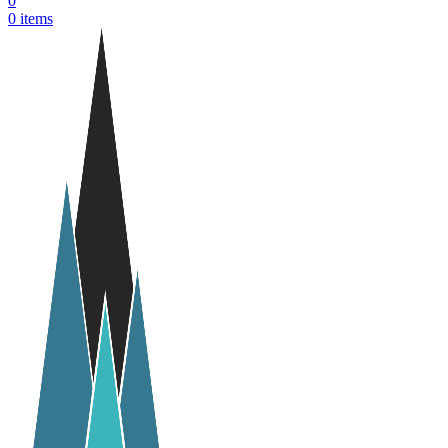
0
0
items