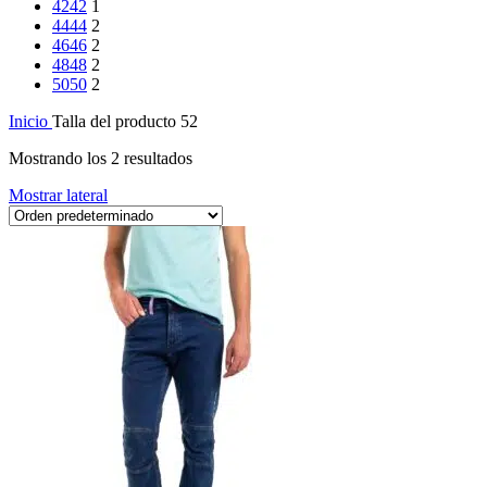
42
42
1
44
44
2
46
46
2
48
48
2
50
50
2
Inicio
Talla del producto
52
Mostrando los 2 resultados
Mostrar lateral