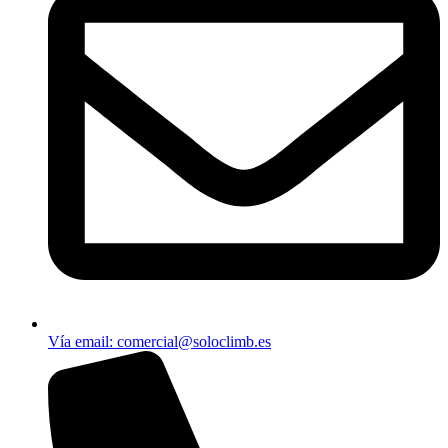
Vía email​: comercial@soloclimb.es