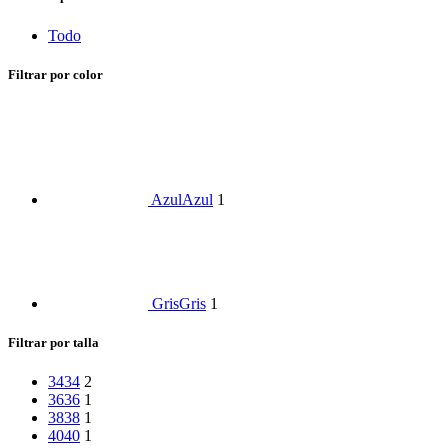
Todo
Filtrar por color
Azul
Azul
1
Gris
Gris
1
Filtrar por talla
34
34
2
36
36
1
38
38
1
40
40
1