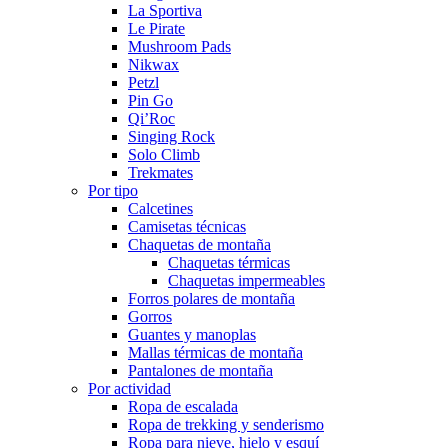
La Sportiva
Le Pirate
Mushroom Pads
Nikwax
Petzl
Pin Go
Qi’Roc
Singing Rock
Solo Climb
Trekmates
Por tipo
Calcetines
Camisetas técnicas
Chaquetas de montaña
Chaquetas térmicas
Chaquetas impermeables
Forros polares de montaña
Gorros
Guantes y manoplas
Mallas térmicas de montaña
Pantalones de montaña
Por actividad
Ropa de escalada
Ropa de trekking y senderismo
Ropa para nieve, hielo y esquí