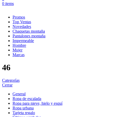
0
items
Promos
Top Ventas
Novedades
Chaquetas montaña
Pantalones montaña
Impermeable
Hombre
Mujer
Marcas
46
Categorías
Cerrar
General
Ropa de escalada
Ropa para nieve, hielo y esquí
Ropa urbana
Tarjeta regalo