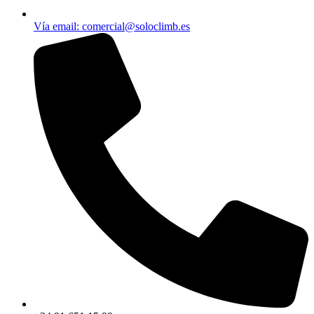
Vía email​: comercial@soloclimb.es