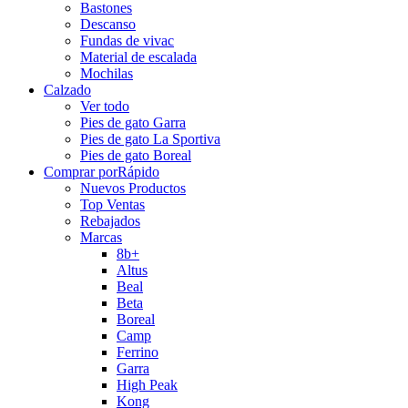
Bastones
Descanso
Fundas de vivac
Material de escalada
Mochilas
Calzado
Ver todo
Pies de gato Garra
Pies de gato La Sportiva
Pies de gato Boreal
Comprar por
Rápido
Nuevos Productos
Top Ventas
Rebajados
Marcas
8b+
Altus
Beal
Beta
Boreal
Camp
Ferrino
Garra
High Peak
Kong