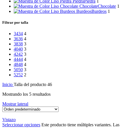
Piedra
Piedra
1
Chocolate
Chocolate
1
Burdeos
Burdeos
1
Filtrar por talla
34
34
4
36
36
4
38
38
3
40
40
3
42
42
3
44
44
4
48
48
4
50
50
3
52
52
2
Inicio
Talla del producto
46
Mostrando los 5 resultados
Mostrar lateral
Vistazo
Seleccionar opciones
Este producto tiene múltiples variantes. Las