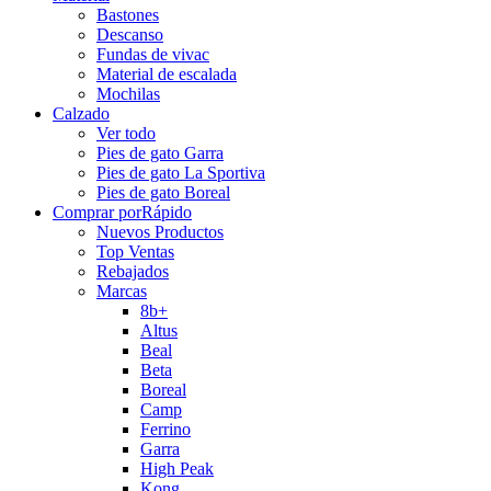
Bastones
Descanso
Fundas de vivac
Material de escalada
Mochilas
Calzado
Ver todo
Pies de gato Garra
Pies de gato La Sportiva
Pies de gato Boreal
Comprar por
Rápido
Nuevos Productos
Top Ventas
Rebajados
Marcas
8b+
Altus
Beal
Beta
Boreal
Camp
Ferrino
Garra
High Peak
Kong