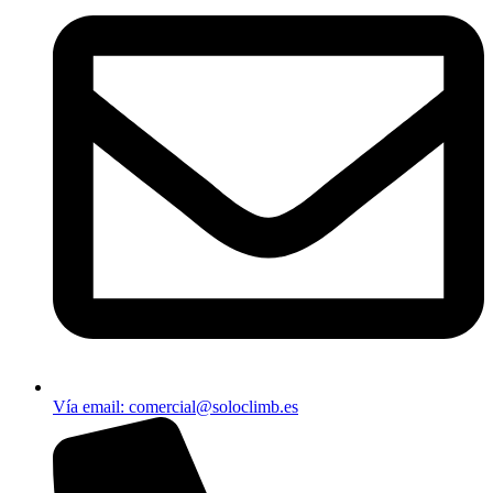
Vía email​: comercial@soloclimb.es