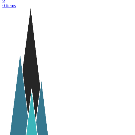
0
0
items