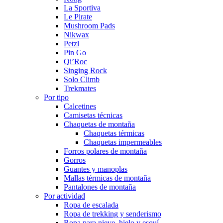
La Sportiva
Le Pirate
Mushroom Pads
Nikwax
Petzl
Pin Go
Qi’Roc
Singing Rock
Solo Climb
Trekmates
Por tipo
Calcetines
Camisetas técnicas
Chaquetas de montaña
Chaquetas térmicas
Chaquetas impermeables
Forros polares de montaña
Gorros
Guantes y manoplas
Mallas térmicas de montaña
Pantalones de montaña
Por actividad
Ropa de escalada
Ropa de trekking y senderismo
Ropa para nieve, hielo y esquí