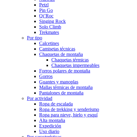
Petzl
Pin Go
Qi’Roc
Singing Rock
Solo Climb
Trekmates
Por tipo
Calcetines
Camisetas técnicas
Chaquetas de montaña
Chaquetas térmicas
Chaquetas impermeables
Forros polares de montaña
Gorros
Guantes y manoplas
Mallas térmicas de montaña
Pantalones de montaña
Por actividad
Ropa de escalada
Ropa de trekking y senderismo
Ropa para nieve, hielo y esquí
Alta montaña
Expedición
Uso diario
Por características