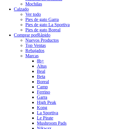
Mochilas
Calzado
Ver todo
Pies de gato Garra
Pies de gato La Sportiva
Pies de gato Boreal
Comprar por
Rápido
Nuevos Productos
Top Ventas
Rebajados
Marcas
8b+
Altus
Beal
Beta
Boreal
Camp
Ferrino
Garra
High Peak
Kong
La Sportiva
Le Pirate
Mushroom Pads
Nikwax