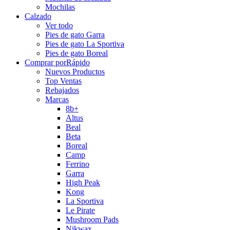
Mochilas
Calzado
Ver todo
Pies de gato Garra
Pies de gato La Sportiva
Pies de gato Boreal
Comprar por
Rápido
Nuevos Productos
Top Ventas
Rebajados
Marcas
8b+
Altus
Beal
Beta
Boreal
Camp
Ferrino
Garra
High Peak
Kong
La Sportiva
Le Pirate
Mushroom Pads
Nikwax