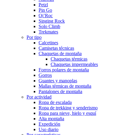
Petzl
Pin Go
Qi’Roc
Singing Rock
Solo Climb
Trekmates
Por tipo
Calcetines
Camisetas técnicas
Chaquetas de montaña
Chaquetas térmicas
Chaquetas impermeables
Forros polares de montaña
Gorros
Guantes y manoplas
Mallas térmicas de montaña
Pantalones de montaña
Por actividad
Ropa de escalada
Ropa de trekking y senderismo
Ropa para nieve, hielo y esquí
Alta montaña
Expedición
Uso diario
Por características