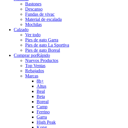
Bastones
Descanso
Fundas de vivac
Material de escalada
Mochilas
Calzado
Ver todo
Pies de gato Garra
Pies de gato La Sportiva
Pies de gato Boreal
Comprar por
Rápido
Nuevos Productos
Top Ventas
Rebajados
Marcas
8b+
Altus
Beal
Beta
Boreal
Camp
Ferrino
Garra
High Peak
Kong