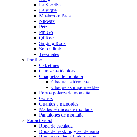
La Sportiva
Le Pirate
Mushroom Pads
Nikwax
Petzl
Pin Go
Qi’Roc
Singing Rock
Solo Climb
Trekmates
Por tipo
Calcetines
Camisetas técnicas
Chaquetas de montaña
Chaquetas térmicas
Chaquetas impermeables
Forros polares de montaña
Gorros
Guantes y manoplas
Mallas térmicas de montaña
Pantalones de montaña
Por actividad
Ropa de escalada
Ropa de trekking y senderismo
Ropa para nieve, hielo y esquí