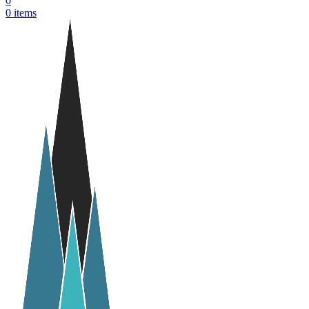
0
0
items