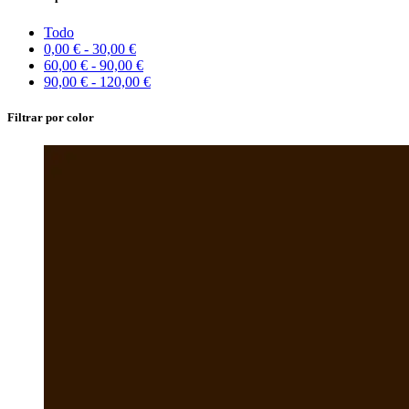
Todo
0,00
€
-
30,00
€
60,00
€
-
90,00
€
90,00
€
-
120,00
€
Filtrar por color