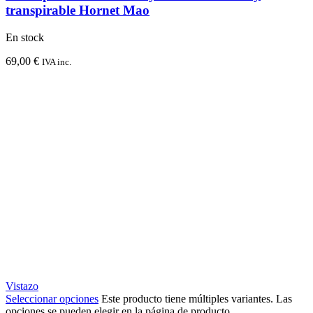
transpirable Hornet Mao
En stock
69,00
€
IVA inc.
Vistazo
Seleccionar opciones
Este producto tiene múltiples variantes. Las
opciones se pueden elegir en la página de producto