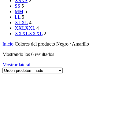
XS
XS
2
S
S
5
M
M
5
L
L
5
XL
XL
4
XXL
XXL
4
XXXL
XXXL
2
Inicio
Colores del producto
Negro / Amarillo
Mostrando los 6 resultados
Mostrar lateral