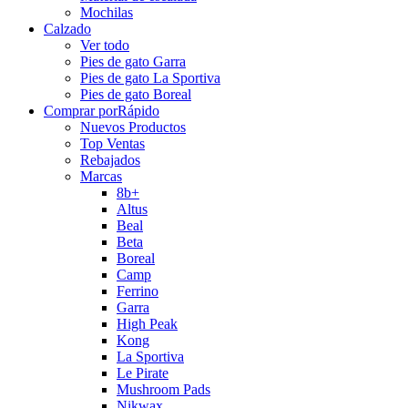
Mochilas
Calzado
Ver todo
Pies de gato Garra
Pies de gato La Sportiva
Pies de gato Boreal
Comprar por
Rápido
Nuevos Productos
Top Ventas
Rebajados
Marcas
8b+
Altus
Beal
Beta
Boreal
Camp
Ferrino
Garra
High Peak
Kong
La Sportiva
Le Pirate
Mushroom Pads
Nikwax