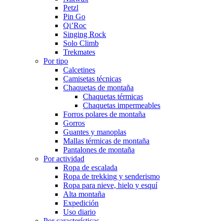
Petzl
Pin Go
Qi’Roc
Singing Rock
Solo Climb
Trekmates
Por tipo
Calcetines
Camisetas técnicas
Chaquetas de montaña
Chaquetas térmicas
Chaquetas impermeables
Forros polares de montaña
Gorros
Guantes y manoplas
Mallas térmicas de montaña
Pantalones de montaña
Por actividad
Ropa de escalada
Ropa de trekking y senderismo
Ropa para nieve, hielo y esquí
Alta montaña
Expedición
Uso diario
Por características