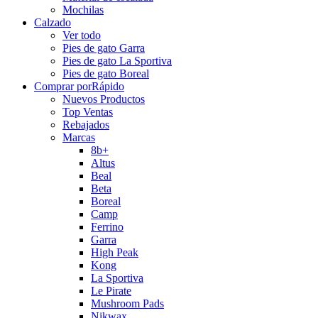
Mochilas
Calzado
Ver todo
Pies de gato Garra
Pies de gato La Sportiva
Pies de gato Boreal
Comprar por
Rápido
Nuevos Productos
Top Ventas
Rebajados
Marcas
8b+
Altus
Beal
Beta
Boreal
Camp
Ferrino
Garra
High Peak
Kong
La Sportiva
Le Pirate
Mushroom Pads
Nikwax