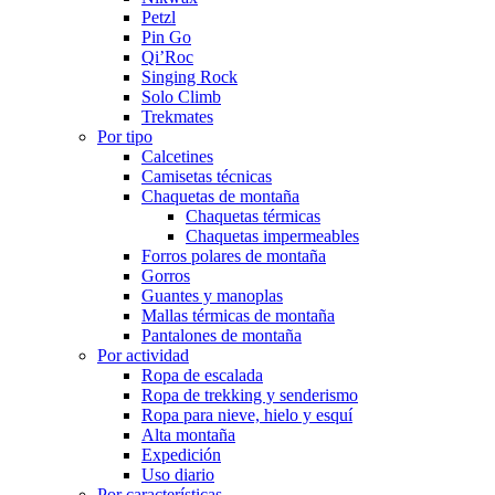
Petzl
Pin Go
Qi’Roc
Singing Rock
Solo Climb
Trekmates
Por tipo
Calcetines
Camisetas técnicas
Chaquetas de montaña
Chaquetas térmicas
Chaquetas impermeables
Forros polares de montaña
Gorros
Guantes y manoplas
Mallas térmicas de montaña
Pantalones de montaña
Por actividad
Ropa de escalada
Ropa de trekking y senderismo
Ropa para nieve, hielo y esquí
Alta montaña
Expedición
Uso diario
Por características