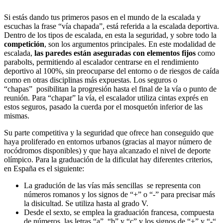
Si estás dando tus primeros pasos en el mundo de la escalada y
escuchas la frase “vía chapada”, está referida a la escalada deportiva.
Dentro de los tipos de escalada, en esta la seguridad, y sobre todo la
competición
, son los argumentos principales. En este modalidad de
escalada,
las paredes están aseguradas con elementos fijos
como
parabolts, permitiendo al escalador centrarse en el rendimiento
deportivo al 100%, sin preocuparse del entorno o de riesgos de caída
como en otras disciplinas más expuestas. Los seguros o
“chapas” posibilitan la progresión hasta el final de la vía o punto de
reunión. Para “chapar” la vía, el escalador utiliza cintas exprés en
estos seguros, pasado la cuerda por el mosquetón inferior de las
mismas.
Su parte competitiva y la seguridad que ofrece han conseguido que
haya proliferado en entornos urbanos (gracias al mayor número de
rocódromos disponibles) y que haya alcanzado el nivel de deporte
olímpico. Para la graduación de la dificulat hay diferentes criterios,
en España es el siguiente:
La gradución de las vías más sencillas se representa con
números romanos y los signos de “+” o “-” para precisar más
la disicultad. Se utiliza hasta al grado V.
Desde el sexto, se emplea la graduación francesa, compuesta
de números, las letras “a”, “b” y “c” y los signos de “+” y “-“.