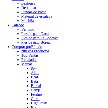
Bastones
Descanso
Fundas de vivac
Material de escalada
Mochilas
Calzado
Ver todo
Pies de gato Garra
Pies de gato La Sportiva
Pies de gato Boreal
Comprar por
Rápido
Nuevos Productos
Top Ventas
Rebajados
Marcas
8b+
Altus
Beal
Beta
Boreal
Camp
Ferrino
Garra
High Peak
Kong