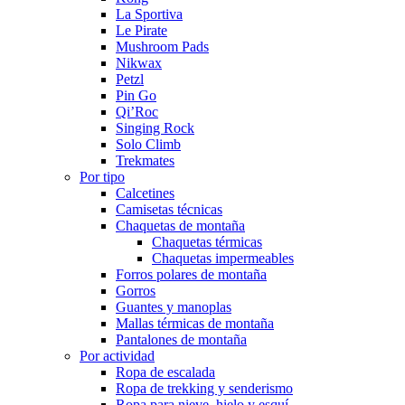
La Sportiva
Le Pirate
Mushroom Pads
Nikwax
Petzl
Pin Go
Qi’Roc
Singing Rock
Solo Climb
Trekmates
Por tipo
Calcetines
Camisetas técnicas
Chaquetas de montaña
Chaquetas térmicas
Chaquetas impermeables
Forros polares de montaña
Gorros
Guantes y manoplas
Mallas térmicas de montaña
Pantalones de montaña
Por actividad
Ropa de escalada
Ropa de trekking y senderismo
Ropa para nieve, hielo y esquí