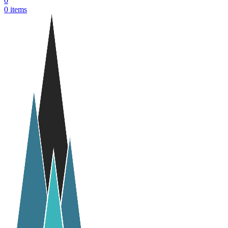
0
0
items