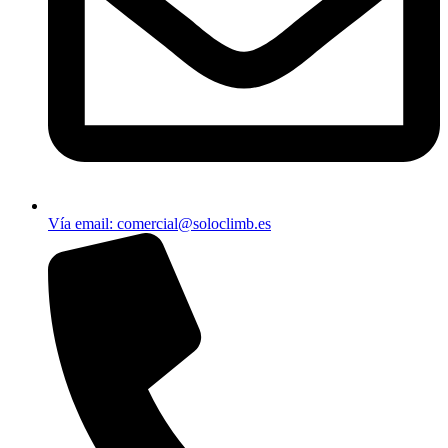
Vía email​: comercial@soloclimb.es