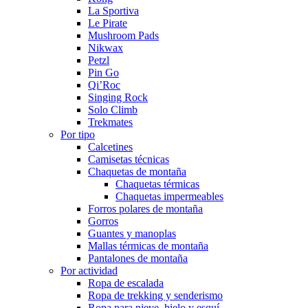
La Sportiva
Le Pirate
Mushroom Pads
Nikwax
Petzl
Pin Go
Qi’Roc
Singing Rock
Solo Climb
Trekmates
Por tipo
Calcetines
Camisetas técnicas
Chaquetas de montaña
Chaquetas térmicas
Chaquetas impermeables
Forros polares de montaña
Gorros
Guantes y manoplas
Mallas térmicas de montaña
Pantalones de montaña
Por actividad
Ropa de escalada
Ropa de trekking y senderismo
Ropa para nieve, hielo y esquí