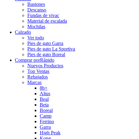
Bastones
Descanso
Fundas de vivac
Material de escalada
Mochilas
Calzado
Ver todo
Pies de gato Garra
Pies de gato La Sportiva
Pies de gato Boreal
Comprar por
Rápido
Nuevos Productos
Top Ventas
Rebajados
Marcas
8b+
Altus
Beal
Beta
Boreal
Camp
Ferrino
Garra
High Peak
Kong