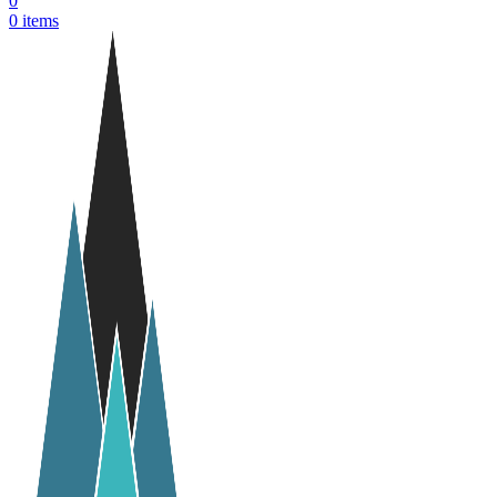
0
0
items